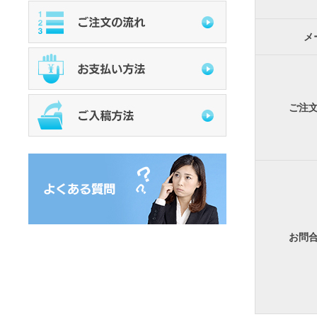
メ
ご注
お問