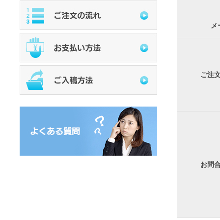
メ
ご注
お問