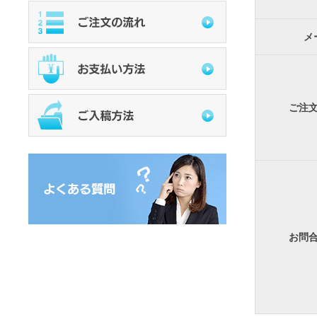
メ
ご注
お問