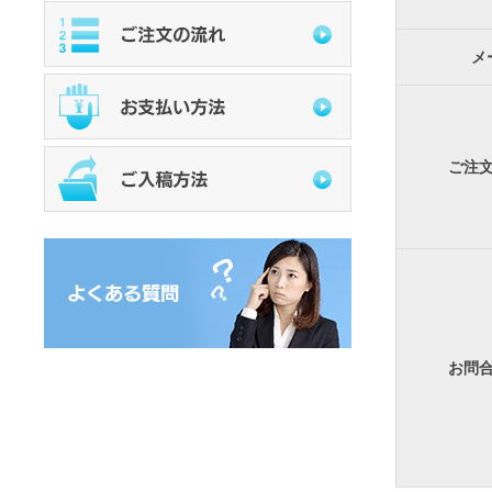
メ
ご注
お問