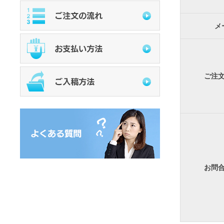
メ
ご注
お問