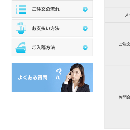
メ
ご注
お問