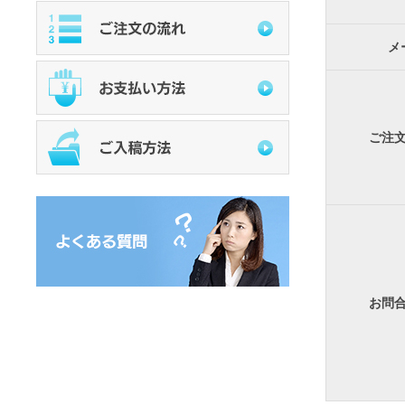
メ
ご注
お問