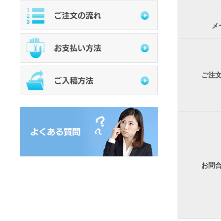
メ
ご注
お問