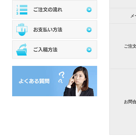
メ
ご注
お問