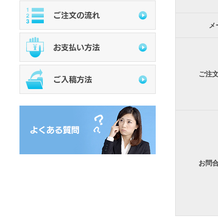
メ
ご注
お問